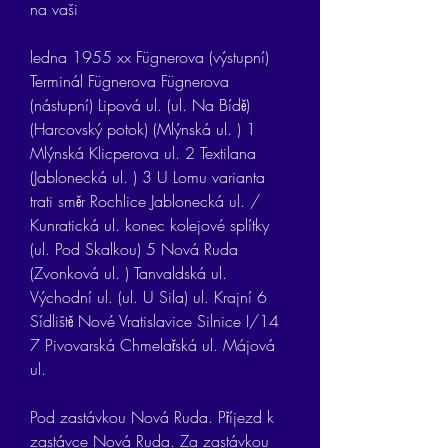
na vaši
ledna 1955 xx Fügnerova (výstupní) 
Terminál Fügnerova Fügnerova 
(nástupní) Lipová ul. (ul. Na Bídě) 
(Harcovský potok) (Mlýnská ul. ) 1 
Mlýnská Klicperova ul. 2 Textilana 
(Jablonecká ul. ) 3 U Lomu varianta 
trati směr Rochlice Jablonecká ul. / 
Kunratická ul. konec kolejové splítky 
(ul. Pod Skalkou) 5 Nová Ruda 
(Zvonková ul. ) Tanvaldská ul. 
Východní ul. (ul. U Sila) ul. Krajní 6 
Sídliště Nové Vratislavice Silnice I/14 
7 Pivovarská Chmelařská ul. Májová 
ul.
Pod zastávkou Nová Ruda. Příjezd k 
zastávce Nová Ruda. Za zastávkou 