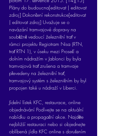
potom 17. července 2015. [14][15] 
Plány do budoucna[editovat | editovat 
zdroj] Dokončení rekonstrukce[editovat 
| editovat zdroj] Uvažuje se o 
navázání tramvajové dopravy na 
souběžně vedoucí železniční trať v 
rámci projektu Regiotram Nisa (RTN, 
trať RTN 1), v úseku mezi Prosečí a 
dolním nádražím v Jablonci by byla 
tramvajová trať zrušena a tramvaje 
převedeny na železniční trať, 
tramvajový systém s železničním by byl 
propojen také u nádraží v Liberci.
Jídelní lístek KFC, restaurace, online 
objednávání Podívejte se na aktuální 
nabídku a propagační akce. Najděte 
nejbližší restauraci nebo si objednejte 
oblíbená jídla KFC online s doručením 