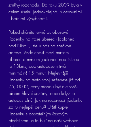
změny rozchodu. Do roku 2009 byla v 
celém úseku jednokolejná, s ostrovními 
i bočními výhybnami.
Pokud sháníte levné autobusové 
jízdenky na trase Liberec - Jablonec 
nad Nisou, jste u nás na správné 
adrese. Vzdálenost mezi městem 
Liberec a městem Jablonec nad Nisou 
je 13kms, což autobusem trvá 
minimálně 15 minut. Nejlevnější 
jízdenky na tento spoj seženete již od 
75, 00 Kč, ceny mohou být ale vyšší 
během hlavní sezóny, nebo když je 
autobus plný. Jak na rezervaci jízdenky 
za tu nejlepší cenu? Určitě kupte 
jízdenku s dostatečným časovým 
předstihem, a to buď na naší webové 