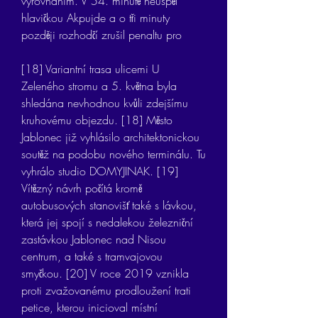
vyrovnáním. V 54. minutě neuspěl 
hlavičkou Akpujde a o tři minuty 
později rozhodčí zrušil penaltu pro
[18] Variantní trasa ulicemi U 
Zeleného stromu a 5. května byla 
shledána nevhodnou kvůli zdejšímu 
kruhovému objezdu. [18] Město 
Jablonec již vyhlásilo architektonickou 
soutěž na podobu nového terminálu. Tu 
vyhrálo studio DOMYJINAK. [19] 
Vítězný návrh počítá kromě 
autobusových stanovišť také s lávkou, 
která jej spojí s nedalekou železniční 
zastávkou Jablonec nad Nisou 
centrum, a také s tramvajovou 
smyčkou. [20] V roce 2019 vznikla 
proti zvažovanému prodloužení trati 
petice, kterou inicioval místní 