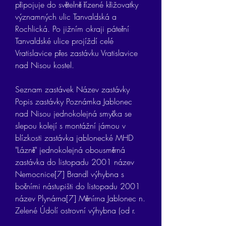
připojuje do světelně řízené křižovatky 
významných ulic Tanvaldská a 
Rochlická. Po jižním okraji páteřní 
Tanvaldské ulice projíždí celé 
Vratislavice přes zastávku Vratislavice 
nad Nisou kostel.
Seznam zastávek Název zastávky 
Popis zastávky Poznámka Jablonec 
nad Nisou jednokolejná smyčka se 
slepou kolejí s montážní jámou v 
blízkosti zastávka jablonecké MHD 
"Lázně" jednokolejná obousměrná 
zastávka do listopadu 2001 název 
Nemocnice[7] Brandl výhybna s 
bočními nástupišti do listopadu 2001 
název Plynárna[7] Měnírna Jablonec n. 
Zelené Údolí ostrovní výhybna (od r.