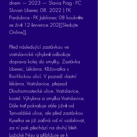
dnem — 2023 — Slavia Prag - FC 
Slovan Liberec 08. 2022 | FK 
Pardubice - FK Jablonec 08 koukněte 
se živě 12 července 202[[Sledujte 
Online]].
Před následující zastávkou ve 
vratislavické výhybně odbočuje 
doprava kolej do smyčky. Zastávka 
Liberec, Lékárna. Křižovatka s 
Rochlickou ulicí. V pozadí vlastní 
lékárna. Vratislavice, přejezd 
Dlouhomostecké ulice. Vratislavice, 
kostel. Výhybna a smyčka Vratislavice. 
Dále trať pokračuje stále jižně od 
Tanvaldské ulice, ale před zastávkou 
Kyselka se již začíná od ní vzdalovat, 
za ní pak přechází na druhý břeh 
Lužické Nisy a přibližuje se k 