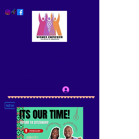
WOMEN EMPOWER AND
MENTOR ALL CBO
(WEmpower)
Removing Barriers to Empowerment for
LBQT+ Persons
Log In