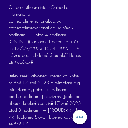
Grupo cathedralinter - Cathedral 
International 
cathedralinternational.co.uk 
cathedralinternational.co.uk před 4 
hodinami —  před 4 hodinami 
(ONLINE-))) Jablonec Liberec koukněte 
se 17/09/2023 15. 4. 2023 — V 
závěru podržel domácí brankář Hanuš 
při Kozákově
[televize@] Jablonec Liberec koukněte 
se živě 17 září 2023 p mimofam.org 
mimofam.org před 5 hodinami —  
před 5 hodinami [televize@] Jablonec 
Liberec koukněte se živě 17 září 2023 
před 3 hodinami — [PROUD>>>>]
<<] Jablonec Slovan Liberec koukněte 
se živě 17