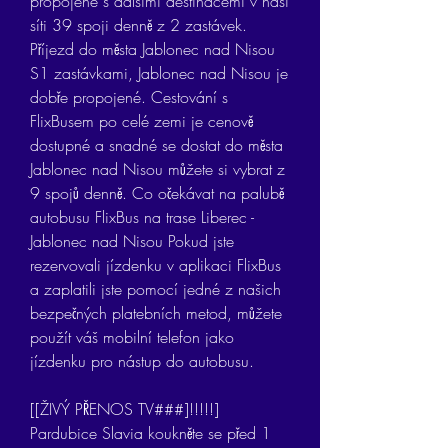
propojené s dalšími destinacemi v naší 
síti 39 spoji denně z 2 zastávek. 
Příjezd do města Jablonec nad Nisou 
S1 zastávkami, Jablonec nad Nisou je 
dobře propojené. Cestování s 
FlixBusem po celé zemi je cenově 
dostupné a snadné se dostat do města 
Jablonec nad Nisou můžete si vybrat z 
9 spojů denně. Co očekávat na palubě 
autobusu FlixBus na trase Liberec - 
Jablonec nad Nisou Pokud jste 
rezervovali jízdenku v aplikaci FlixBus 
a zaplatili jste pomocí jedné z našich 
bezpečných platebních metod, můžete 
použít váš mobilní telefon jako 
jízdenku pro nástup do autobusu.
[[ŽIVÝ PŘENOS TV###]!!!!!] 
Pardubice Slavia koukněte se před 1 