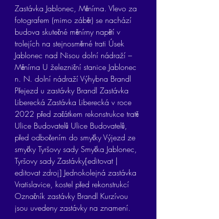
Zastávka Jablonec, Měnírna. Vlevo za 
fotografem (mimo záběr) se nachází 
budova skutečné měnírny napětí v 
trolejích na stejnosměrné trati Úsek 
Jablonec nad Nisou dolní nádraží – 
Měnírna U železniční stanice Jablonec 
n. N. dolní nádraží Výhybna Brandl 
Přejezd u zastávky Brandl Zastávka 
Liberecká Zastávka Liberecká v roce 
2022 před začátkem rekonstrukce tratě 
Ulice Budovatelů Ulice Budovatelů, 
před odbočením do smyčky Výjezd ze 
smyčky Tyršovy sady Smyčka Jablonec, 
Tyršovy sady Zastávky[editovat | 
editovat zdroj] Jednokolejná zastávka 
Vratislavice, kostel před rekonstrukcí 
Označník zastávky Brandl Kurzívou 
jsou uvedeny zastávky na znamení.