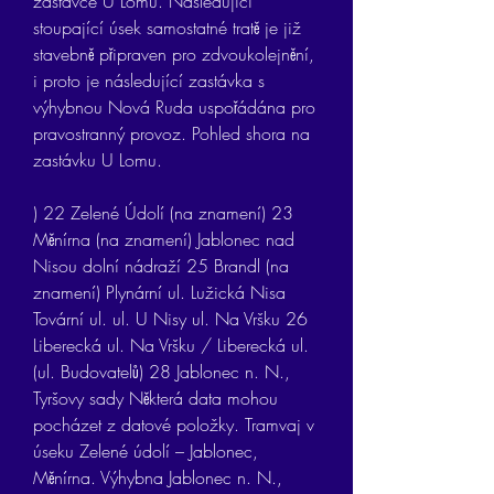
zastávce U Lomu. Následující 
stoupající úsek samostatné tratě je již 
stavebně připraven pro zdvoukolejnění, 
i proto je následující zastávka s 
výhybnou Nová Ruda uspořádána pro 
pravostranný provoz. Pohled shora na 
zastávku U Lomu.
) 22 Zelené Údolí (na znamení) 23 
Měnírna (na znamení) Jablonec nad 
Nisou dolní nádraží 25 Brandl (na 
znamení) Plynární ul. Lužická Nisa 
Tovární ul. ul. U Nisy ul. Na Vršku 26 
Liberecká ul. Na Vršku / Liberecká ul. 
(ul. Budovatelů) 28 Jablonec n. N., 
Tyršovy sady Některá data mohou 
pocházet z datové položky. Tramvaj v 
úseku Zelené údolí – Jablonec, 
Měnírna. Výhybna Jablonec n. N., 