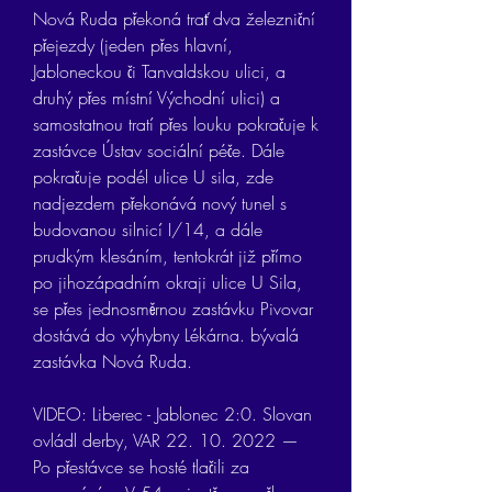
Nová Ruda překoná trať dva železniční 
přejezdy (jeden přes hlavní, 
Jabloneckou či Tanvaldskou ulici, a 
druhý přes místní Východní ulici) a 
samostatnou tratí přes louku pokračuje k 
zastávce Ústav sociální péče. Dále 
pokračuje podél ulice U sila, zde 
nadjezdem překonává nový tunel s 
budovanou silnicí I/14, a dále 
prudkým klesáním, tentokrát již přímo 
po jihozápadním okraji ulice U Sila, 
se přes jednosměrnou zastávku Pivovar 
dostává do výhybny Lékárna. bývalá 
zastávka Nová Ruda.
VIDEO: Liberec - Jablonec 2:0. Slovan 
ovládl derby, VAR 22. 10. 2022 — 
Po přestávce se hosté tlačili za 