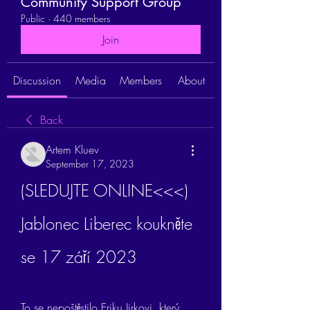
Community Support Group
Public
·
440 members
Join
Discussion
Media
Members
About
Back
Artem Kluev
September 17, 2023
(SLEDUJTE ONLINE<<<) 
Jablonec Liberec koukněte 
se 17 září 2023
To se nepoštěstilo Eriku Jirkovi, který 