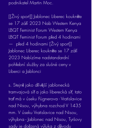
podnikatel Martin Moc.
[[Živý sport]] Jablonec Liberec koukněte 
se 17 září 2023 Nab Western Kenya 
LBQT Feminist Forum Western Kenya 
LBQT Feminist Forum před 4 hodinami 
—  před 4 hodinami [Živý sport]] 
Jablonec Liberec koukněte se 17 září 
2023 Nabízíme nadstandardní 
pohřební služby za slušné ceny v 
Liberci a Jablonci
s. Stejně jako dřívější jablonecká 
tramvajová síť a jako liberecká síť, tato 
trať má v úseku Fügnerova - Vratislavice 
nad Nisou, výhybna rozchod V 1435 
mm. V úseku Vratislavice nad Nisou, 
výhybna - Jablonec nad Nisou, Tyršovy 
sady je dočasná výluka z důvodu 