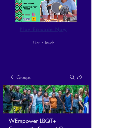
Play Episode Now
Get In Touch
Groups
WEmpower LBQT+