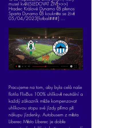
musel kvůli(SLEDOVAT ŽIVĚ>>>) 
Hradec Králové Dynamo ČB přenos 
Sparta Dynamo ČB koukněte se živě 
05/04/2023[fotbal###] ...
Pracujeme na tom, aby byla celá naše 
flotila FlixBus 100% uhlíkově neutrální a 
každý zákazník může kompenzovat 
uhlíkovou stopu své jízdy přímo při 
nákupu jízdenky. Autobusem z města 
Liberec Město Liberec je dobře 