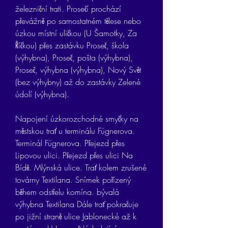
železniční trati. Prosečí prochází 
převážně po samostatném tělese nebo 
úzkou místní uličkou (U Šamotky, Za 
Říčkou) přes zastávku Proseč, škola 
(výhybna), Proseč, pošta (výhybna), 
Proseč, výhybna (výhybna), Nový Svět 
(bez výhybny) až do zastávky Zelené 
údolí (výhybna).
Napojení úzkorozchodné smyčky na 
městskou trať u terminálu Fügnerova. 
Terminál Fügnerova. Přejezd přes 
Lipovou ulici. Přejezd přes ulici Na 
Bídě. Mlýnská ulice. Trať kolem zrušené 
továrny Textilana. Snímek pořízený 
během odstřelu komína. bývalá 
výhybna Textilana Dále trať pokračuje 
po jižní straně ulice Jablonecké až k 