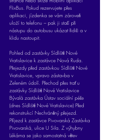
stránce nebo skrze mobilní aplikaci 
FlixBus. Pokud rezervujete přes 
aplikaci, jízdenka se vám zároveň 
uloží to telefonu – pak ji stačí při 
nástupu do autobusu ukázat řidiči a v 
klidu nastoupit.
Pohled od zastávky Sídliště Nové 
Vratislavice k zastávce Nová Ruda. 
Přejezdy před zastávkou Sídliště Nové 
Vratislavice, vpravo zástavba v 
Zeleném údolí. Přechod přes trať u 
zastávky Sídliště Nové Vratislavice 
Bývalá zastávka Ústav sociální péče 
(dnes Sídliště Nové Vratislavice) Před 
rekonstrukcí Nechráněný přejezd. 
Příjezd k zastávce Pivovarská Zastávka 
Pivovarská, ulice U Sila. Z výhybny 
Lékárna se jako samostatná větev 