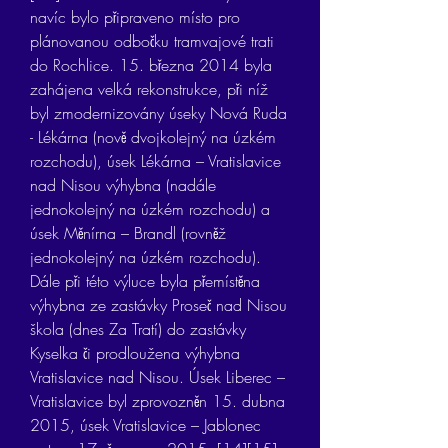
navíc bylo připraveno místo pro 
plánovanou odbočku tramvajové trati 
do Rochlice. 15. března 2014 byla 
zahájena velká rekonstrukce, při níž 
byl zmodernizovány úseky Nová Ruda 
- Lékárna (nově dvojkolejný na úzkém 
rozchodu), úsek Lékárna – Vratislavice 
nad Nisou výhybna (nadále 
jednokolejný na úzkém rozchodu) a 
úsek Měnírna – Brandl (rovněž 
jednokolejný na úzkém rozchodu). 
Dále při této výluce byla přemístěna 
výhybna ze zastávky Proseč nad Nisou 
škola (dnes Za Tratí) do zastávky 
Kyselka či prodloužena výhybna 
Vratislavice nad Nisou. Úsek Liberec – 
Vratislavice byl zprovozněn 15. dubna 
2015, úsek Vratislavice – Jablonec 