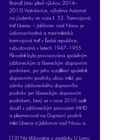
Brandl (stav před výlukou 2014–
2015) Vratislavice, výhybna Automat 
na jízdenky ve voze č. 52. Tramvajová 
trať Liberec – Jablonec nad Nisou je 
úzkorozchodná a meziměstská 
tramvajová trať v České republice, 
vybudovaná v letech 1947–1955. 
Původně byla provozována společným 
jabloneckým a libereckým dopravním 
podnikem, po jeho rozdělení společně 
dopravními podniky obou měst, po 
zániku jabloneckého dopravního 
podniku jen libereckým dopravním 
podnikem, který se v roce 2010 opět 
sloučil s jabloneckým provozem MHD 
a přejmenoval na Dopravní podnik 
měst Liberce a Jablonce nad Nisou a.
[13] Na křižovatce u zastávky U Lomu 