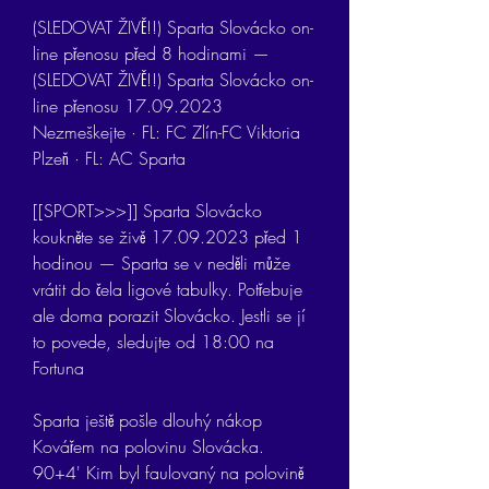
(SLEDOVAT ŽIVĚ!!) Sparta Slovácko on-
line přenosu před 8 hodinami — 
(SLEDOVAT ŽIVĚ!!) Sparta Slovácko on-
line přenosu 17.09.2023 
Nezmeškejte · FL: FC Zlín-FC Viktoria 
Plzeň · FL: AC Sparta
[[SPORT>>>]] Sparta Slovácko 
koukněte se živě 17.09.2023 před 1 
hodinou — Sparta se v neděli může 
vrátit do čela ligové tabulky. Potřebuje 
ale doma porazit Slovácko. Jestli se jí 
to povede, sledujte od 18:00 na 
Fortuna
Sparta ještě pošle dlouhý nákop 
Kovářem na polovinu Slovácka. 
90+4' Kim byl faulovaný na polovině 