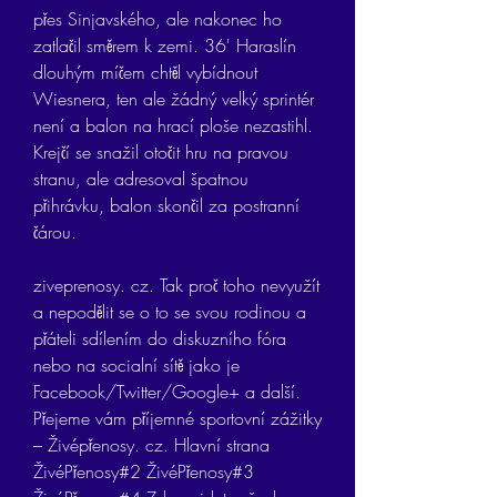
přes Sinjavského, ale nakonec ho 
zatlačil směrem k zemi. 36' Haraslín 
dlouhým míčem chtěl vybídnout 
Wiesnera, ten ale žádný velký sprintér 
není a balon na hrací ploše nezastihl. 
Krejčí se snažil otočit hru na pravou 
stranu, ale adresoval špatnou 
přihrávku, balon skončil za postranní 
čárou.
ziveprenosy. cz. Tak proč toho nevyužít 
a nepodělit se o to se svou rodinou a 
přáteli sdílením do diskuzního fóra 
nebo na socialní sítě jako je 
Facebook/Twitter/Google+ a další. 
Přejeme vám příjemné sportovní zážitky 
– Živépřenosy. cz. Hlavní strana 
ŽivéPřenosy#2 ŽivéPřenosy#3 