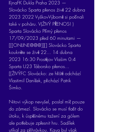
říjnaFK Dukla Praha 2023 — 
Slovácko Sparta přenos živě 22 dubna 
2023 2022 VyškovVýborně si počínali 
také v poháru. V(ŽIVÝ PŘENOS! ) 
Sparta Slovácko Přímý přenos 
17/09/2023 před 60 minutami — 
[[[ONLINE@@@]][] Slovácko Sparta 
koukněte se živě 22... 14 dubna 
2023 16:30 Prostějov Vlašim 0:4 
Sparta U23 Táborsko přenos... 
[[ŽIVÝFC Slovácko: ze hřiště odchází 
Vlastimil Daníček, přichází Patrik 
Šimko.
Nitovi výkop nevyšel, poslal míč pouze 
do zámezí. Slovácko se musí tlačit do 
útoku, k úspěšnému tažení za gólem 
ale potřebuje zpřesnit hru. Sadílek 
utíkal za přihrávkou, Kaya byl však 