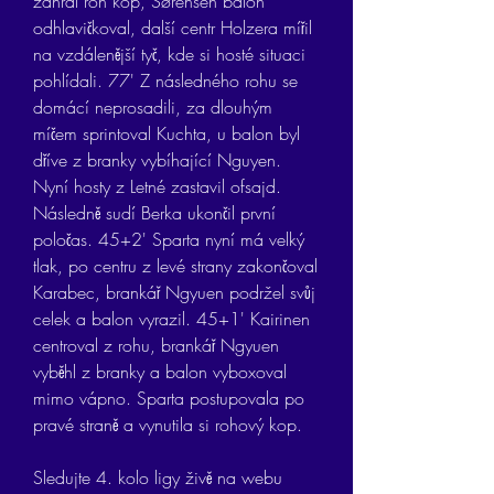
zahrál roh kop, Sørensen balon 
odhlavičkoval, další centr Holzera mířil 
na vzdálenější tyč, kde si hosté situaci 
pohlídali. 77' Z následného rohu se 
domácí neprosadili, za dlouhým 
míčem sprintoval Kuchta, u balon byl 
dříve z branky vybíhající Nguyen. 
Nyní hosty z Letné zastavil ofsajd. 
Následně sudí Berka ukončil první 
poločas. 45+2' Sparta nyní má velký 
tlak, po centru z levé strany zakončoval 
Karabec, brankář Ngyuen podržel svůj 
celek a balon vyrazil. 45+1' Kairinen 
centroval z rohu, brankář Ngyuen 
vyběhl z branky a balon vyboxoval 
mimo vápno. Sparta postupovala po 
pravé straně a vynutila si rohový kop.
Sledujte 4. kolo ligy živě na webu 