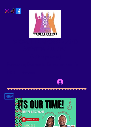
WOMEN EMPOWER AND
MENTOR ALL CBO
(WEmpower)
Removing Barriers to Empowerment for
LBQT+ Persons
Log In