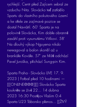
rychlejší. Centr před Zajícem sebral ze 
vzduchu Nita. Slovácko teď zatlačilo 
Spartu do vlastního pokutového území 
a ke střele ze zajímavé pozice se 
dostal Navrátil. 60' Sparta je na 
polovině Slovácka, Kim dobře obranně 
zasáhl proti vysunutému Vitíkovi. 58' 
Na dlouhý výkop Nguyena nikdo 
nereagoval a balon skončil až u 
brankáře Kováře. 57' ze hřiště odchází 
Pavel Juroška, přichází Sung-pin Kim.
Sparta Praha - Slovácko LIVE 17. 9. 
2023 | Fotbal před 10 hodinami — 
[[[ONLINE@@@]][] Slovácko Sparta 
koukněte se živě 22... 14 dubna 
2023 16:30 Prostějov Vlašim 0:4 
Sparta U23 Táborsko přenos... [[ŽIVÝ