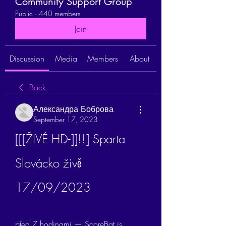
Community Support Group
Public
·
440 members
Join
Discussion
Media
Members
About
Back
Александра Боброва
September 17, 2023
[[[ŽIVÉ HD-]]!!] Sparta 
Slovácko živě 
17/09/2023
před 7 hodinami — ScoreBat is 