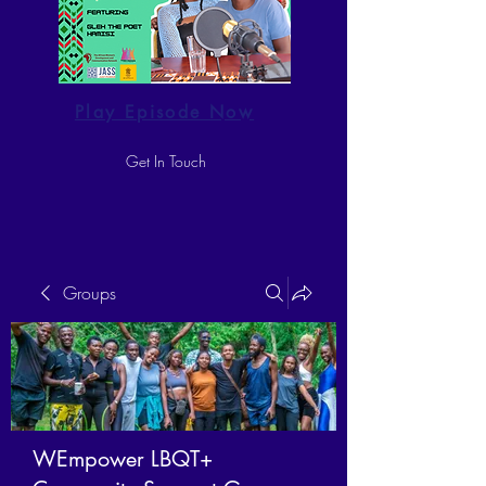
Play Episode Now
Get In Touch
Groups
WEmpower LBQT+