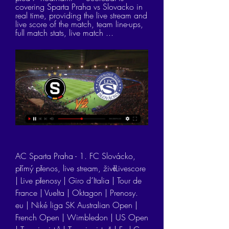
covering Sparta Praha vs Slovacko in 
real time, providing the live stream and 
live score of the match, team line-ups, 
full match stats, live match ...
AC Sparta Praha - 1. FC Slovácko, 
přímý přenos, live stream, živěLivescore 
| Live přenosy | Giro d´Italia | Tour de 
France | Vuelta | Oktagon | Prenosy. 
eu | Niké liga SK Australian Open | 
French Open | Wimbledon | US Open 