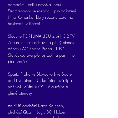
domácímu celku nevyšla. Kouč 
Stramaccioni se rozhodl i pro zařazení 
Jiřího Kulhánka, který sezonu začal na 
hostování v Liberci.
Sledujte FORTUNA:LIGU živě | O2 TV 
Zde naleznete odkaz na přímý přenos 
zápasu AC Sparta Praha - 1.FC 
Slovácko. Live přenos začíná pár minut 
před začátkem
Sparta Praha vs Slovacko Live Score 
and Live Stream Česká fotbalová liga 
naživo! Pořiďte si O2 TV a užijte si 
přímé přenosy
ze hřiště odchází Kaan Kairinen, 
přichází Qazim Laçi. 80' Holzer 