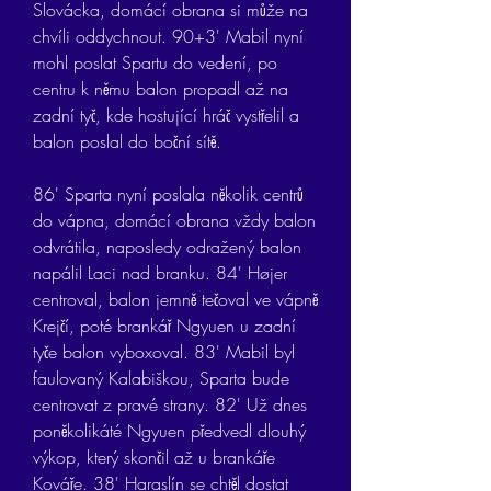
Slovácka, domácí obrana si může na 
chvíli oddychnout. 90+3' Mabil nyní 
mohl poslat Spartu do vedení, po 
centru k němu balon propadl až na 
zadní tyč, kde hostující hráč vystřelil a 
balon poslal do boční sítě.
86' Sparta nyní poslala několik centrů 
do vápna, domácí obrana vždy balon 
odvrátila, naposledy odražený balon 
napálil Laci nad branku. 84' Højer 
centroval, balon jemně tečoval ve vápně 
Krejčí, poté brankář Ngyuen u zadní 
tyče balon vyboxoval. 83' Mabil byl 
faulovaný Kalabiškou, Sparta bude 
centrovat z pravé strany. 82' Už dnes 
poněkolikáté Ngyuen předvedl dlouhý 
výkop, který skončil až u brankáře 
Kováře. 38' Haraslín se chtěl dostat 