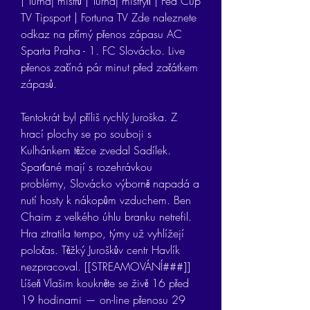
| Turnaj mistrů | Turnaj mistryň | Fed Cup 
TV Tipsport | Fortuna TV Zde naleznete 
odkaz na přímý přenos zápasu AC 
Sparta Praha - 1. FC Slovácko. Live 
přenos začíná pár minut před začátkem 
zápasů.
Tentokrát byl příliš rychlý Juroška. Z 
hrací plochy se po souboji s 
Kulhánkem těžce zvedal Sadílek. 
Sparťané mají s rozehrávkou 
problémy, Slovácko výborně napadá a 
nutí hosty k nákopům vzduchem. Ben 
Chaim z velkého úhlu branku netrefil. 
Hra ztratila tempo, týmy už vyhlížejí 
poločas. Těžký Juroškův centr Havlík 
nezpracoval. [[STREAMOVÁNÍ###]] 
Líšeň Vlašim koukněte se živě 16 před 
19 hodinami — on-line přenosu 29 