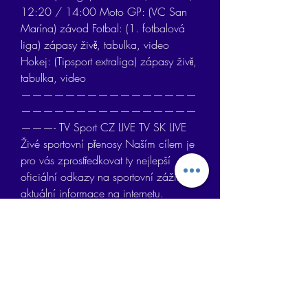
12:20 / 14:00 Moto GP: (VC San 
Marína) závod Fotbal: (1. fotbalová 
liga) zápasy živě, tabulka, video 
Hokej: (Tipsport extraliga) zápasy živě, 
tabulka, video 
————————————————
————————————————
———- TV Sport CZ LIVE TV SK LIVE 
Živé sportovní přenosy Naším cílem je 
pro vás zprostředkovat ty nejlepší 
oficiální odkazy na sportovní zážitky a 
aktuální informace na internetu. 
Hledáte-li nějaký zajímavý sportovní 
přenos z celého světa zaručeně ho 
naleznete zde na stránkách www.
Slovácko - Sparta | ONLINE | 
22.4.2023 16:00 - iSport.cz - Blesk 