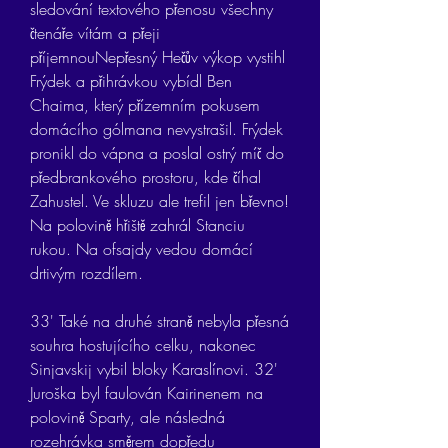
sledování textového přenosu všechny 
čtenáře vítám a přeji 
příjemnouNepřesný Hečův výkop vystihl 
Frýdek a přihrávkou vybídl Ben 
Chaima, který přízemním pokusem 
domácího gólmana nevystrašil. Frýdek 
pronikl do vápna a poslal ostrý míč do 
předbrankového prostoru, kde číhal 
Zahustel. Ve skluzu ale trefil jen břevno! 
Na polovině hřiště zahrál Stanciu 
rukou. Na ofsajdy vedou domácí 
drtivým rozdílem.
33' Také na druhé straně nebyla přesná 
souhra hostujícího celku, nakonec 
Sinjavskij vybil bloky Karaslínovi. 32' 
Juroška byl faulován Kairinenem na 
polovině Sparty, ale následná 
rozehrávka směrem dopředu 