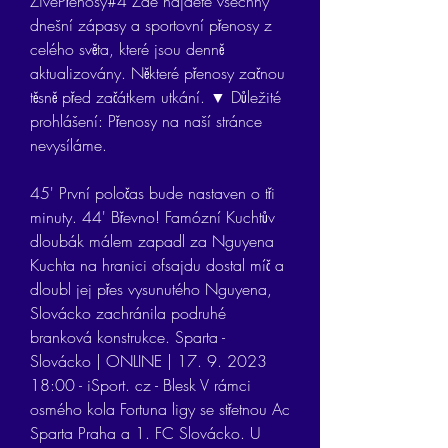
ŽivéPřenosy#4 Zde najdete všechny 
dnešní zápasy a sportovní přenosy z 
celého světa, které jsou denně 
aktualizovány. Některé přenosy začnou 
těsně před začátkem utkání. ▼ Důležité 
prohlášení: Přenosy na naší stránce 
nevysíláme.
45' První poločas bude nastaven o tři 
minuty. 44' Břevno! Famózní Kuchtův 
dloubák málem zapadl za Nguyena 
Kuchta na hranici ofsajdu dostal míč a 
dloubl jej přes vysunutého Nguyena, 
Slovácko zachránila podruhé 
branková konstrukce. Sparta - 
Slovácko | ONLINE | 17. 9. 2023 
18:00 - iSport. cz - Blesk V rámci 
osmého kola Fortuna ligy se střetnou Ac 
Sparta Praha a 1. FC Slovácko. U 