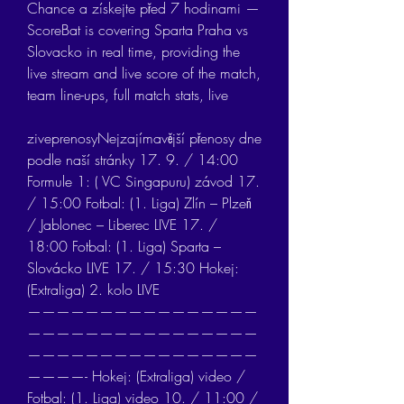
Chance a získejte před 7 hodinami — 
ScoreBat is covering Sparta Praha vs 
Slovacko in real time, providing the 
live stream and live score of the match, 
team line-ups, full match stats, live
ziveprenosyNejzajímavější přenosy dne 
podle naší stránky 17. 9. / 14:00 
Formule 1: ( VC Singapuru) závod 17. 
/ 15:00 Fotbal: (1. Liga) Zlín – Plzeň 
/ Jablonec – Liberec LIVE 17. / 
18:00 Fotbal: (1. Liga) Sparta – 
Slovácko LIVE 17. / 15:30 Hokej: 
(Extraliga) 2. kolo LIVE 
————————————————
————————————————
————————————————
————- Hokej: (Extraliga) video / 
Fotbal: (1. Liga) video 10. / 11:00 / 