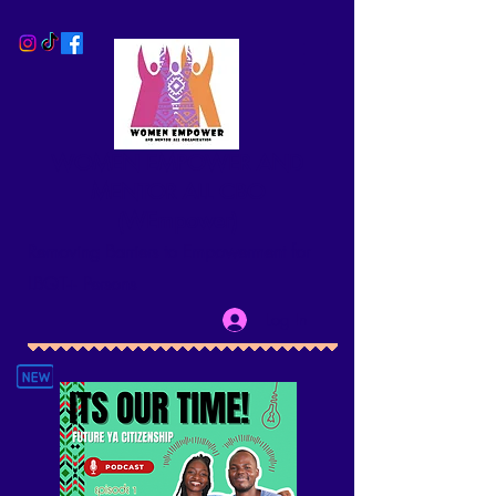
WOMEN EMPOWER AND
MENTOR ALL CBO
(WEmpower)
Removing Barriers to Empowerment for
LBQT+ Persons
Log In