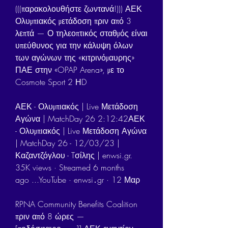
(((παρακολουθήστε ζωντανά!))) ΑΕΚ 
Ολυμπιακός μετάδοση πριν από 3 
λεπτά — Ο τηλεοπτικός σταθμός είναι 
υπεύθυνος για την κάλυψη όλων 
των αγώνων της «κιτρινόμαυρης» 
ΠΑΕ στην «OPAP Arena», με το 
Cosmote Sport 2 ΗD
ΑΕΚ - Ολυμπιακός | Live Μετάδοση 
Αγώνα | MatchDay 26 2:12:42ΑΕΚ 
- Ολυμπιακός | Live Μετάδοση Αγώνα 
| MatchDay 26 - 12/03/23 | 
Καζαντζόγλου - Tσίλης | enwsi.gr. 
35K views · Streamed 6 months 
ago ...YouTube · enwsi․gr · 12 Μαρ
RPNA Community Benefits Coalition 
πριν από 8 ώρες — 