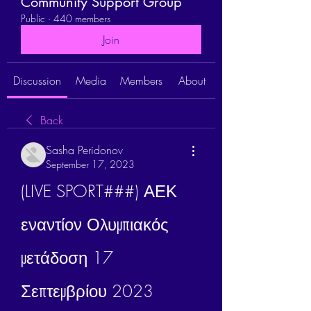
Community Support Group
Public
·
440 members
Join
Discussion
Media
Members
About
Back
Sasha Peridonov
September 17, 2023
(LIVE SPORT###) ΑΕΚ 
εναντίον Ολυμπιακός 
μετάδοση 17 
Σεπτεμβρίου 2023