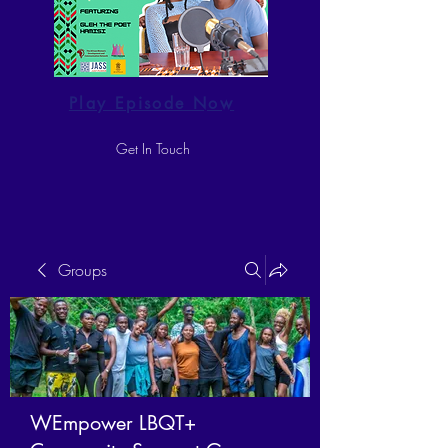
Play Episode Now
Get In Touch
Groups
WEmpower LBQT+