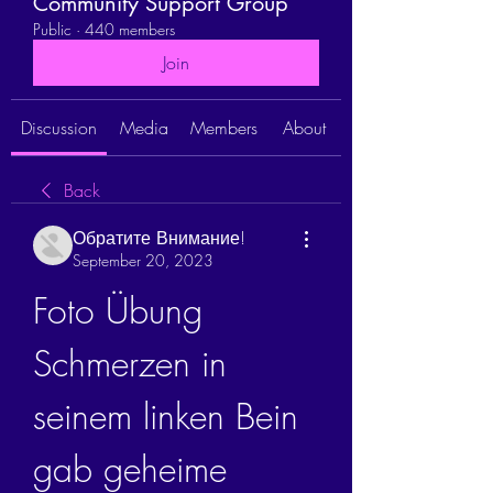
Community Support Group
Public
·
440 members
Join
Discussion
Media
Members
About
Back
Обратите Внимание!
September 20, 2023
Foto Übung 
Schmerzen in 
seinem linken Bein 
gab geheime 