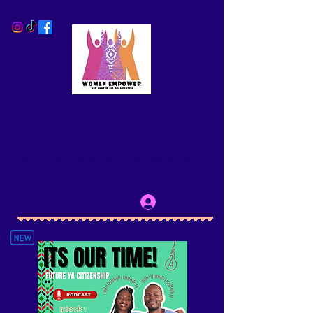
WOMEN EMPOWER AND
MENTOR ALL CBO
(WEmpower)
Removing Barriers to Empowerment for
LBQT+ Persons
Log In