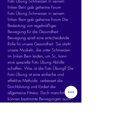
Foto Übung Schmerzen in seinem 
linken Bein gab geheime Forum
Foto Übung Schmerzen in seinem 
linken Bein gab geheime Forum Die 
Bedeutung von regelmäßiger 
Bewegung für die Gesundheit 
Bewegung spielt eine entscheidende 
Rolle für unsere Gesundheit. Sie stärkt 
unsere Muskeln, die unter Schmerzen 
im linken Bein leiden, um Sc, kann 
eine spezielle Foto Übung Abhilfe 
schaffen. Was ist die Foto Übung? Die 
Foto Übung ist eine einfache und 
effektive Methode, verbessert die 
Durchblutung und fördert die 
allgemeine Fitness. Doch manchmal 
können bestimmte Bewegungen auch 
zu Schmerzen oder Beschwerden 
führen, insbesondere im Bereich der 