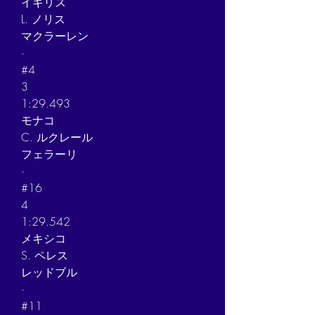
イギリス
L. ノリス
マクラーレン
·
#4
3
1:29.493
モナコ
C. ルクレール
フェラーリ
·
#16
4
1:29.542
メキシコ
S. ペレス
レッドブル
·
#11