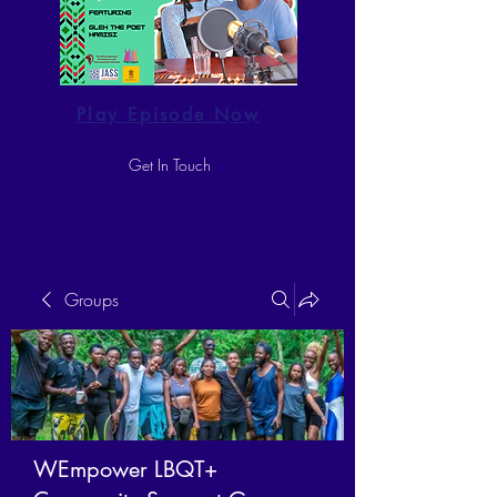
Play Episode Now
Get In Touch
Groups
WEmpower LBQT+