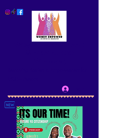
WOMEN EMPOWER AND
MENTOR ALL CBO
(WEmpower)
Removing Barriers to Empowerment for
LBQT+ Persons
Log In