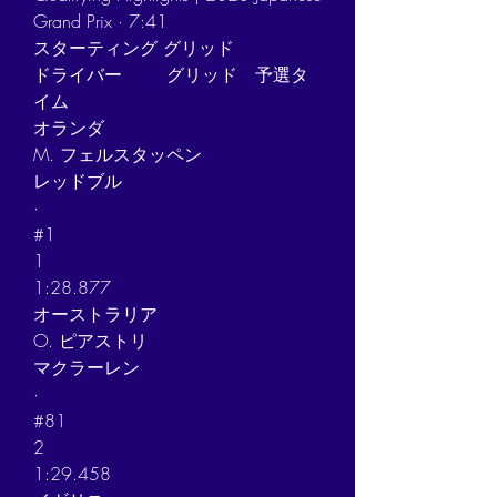
Grand Prix · 7:41
スターティング グリッド
ドライバー	グリッド	予選タ
イム	
オランダ
M. フェルスタッペン
レッドブル
·
#1
1
1:28.877
オーストラリア
O. ピアストリ
マクラーレン
·
#81
2
1:29.458