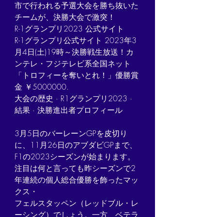
市で行われる予選大会を勝ち抜いた
チームが、決勝大会で激突！
R-1グランプリ2023 公式サイト
R-1グランプリ公式サイト 2023年3
月4日(土)19時～決勝戦生放送！カ
ンテレ・フジテレビ系全国ネット
「トロフィーを奪いとれ！」優勝賞
金 ￥5000000.
‎大会の歴史 · ‎R1グランプリ2023 · ‎
結果 · ‎決勝進出者プロフィール
3月5日のバーレーンGPを皮切り
に、11月26日のアブダビGPまで、
F1の2023シーズンが始まります。
注目は何と言っても昨シーズンで2
年連続の個人総合優勝を飾ったマッ
クス・
フェルスタッペン（レッドブル・レ
ーシング）でしょう。一方、ベテラ