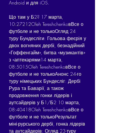
Android и для iOS.
Що там у Б2? 17 марта, 
10:27212Oleh TereshchenkoвВсе о 
футболе и не толькоОгляд 24 
туру Бундесліги: Гольова феєрія у 
двох вогняних дербі, безнадійний 
«Гоффенгайм», битва «музикантів» 
з «аптекарями14 марта, 
08:5015Oleh TereshchenkoвВсе о 
футболе и не толькоАнонс 24-го 
туру німецьких Бундесліг: Дербі 
Рура та Баварії, а також 
продовження гонки лідерів і 
аутсайдерів у Б1/Б2 10 марта, 
08:40418Oleh TereshchenkoвВсе о 
футболе и не толькоРезультат 
міні-рурського дербі, гонка лідерів 
та аутсайдерів: Огляд 23-туру 