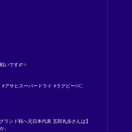
戦いです🏉✨
 #アサヒスーパードライ #ラグビーMC
イングランド戦へ元日本代表 五郎丸歩さんは】
か。