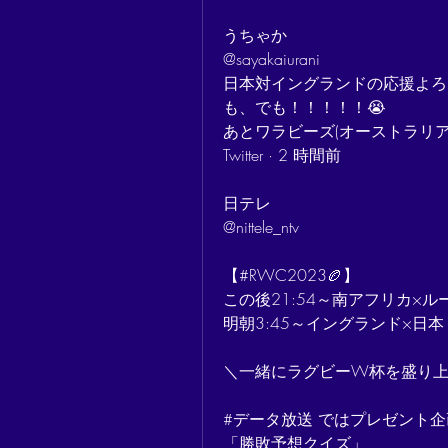
うちゃか
@sayakaiurani
日本対イングランドの応援よろし
も、でも！！！！！😭
あとワラビーズ(オーストラリア
Twitter · 2 時間前
日テレ
@nittele_ntv
【#RWC2023🏉】
この後21:54～南アフリカ×ル
明朝3:45～イングランド×日本
＼一緒にラグビーW杯を盛り上
#データ放送 ではプレゼント企
「勝敗予想クイズ」