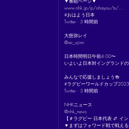
▼番組ページ▼
www.nhk.jp/p/ohayou/ts/…
#おはよう日本
Twitter · 3 時間前
大慈弥レイ
@rei_ojimi
日本時間明日午前4:00〜
いよいよ日本対イングランドの
みんなで応援しましょう🍻
#ラグビーワールドカップ2023
Twitter · 3 時間前
NHKニュース
@nhk_news
【＃ラグビー 日本代表 🏉 
▼まずはフォワード戦で戦える