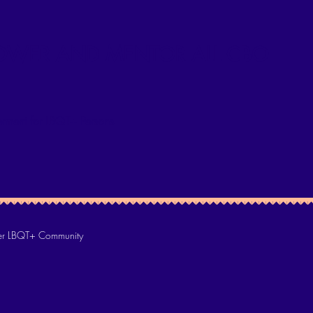
WER AND MENTOR ALL CBO
rment for LBQT+ Persons
 LBQT+ Community