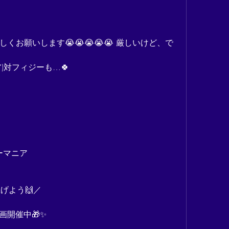
くお願いします😭😭😭😭😭 厳しいけど、で
)対フィジーも…🍀
ーマニア
げよう🙌／
画開催中🎁✨