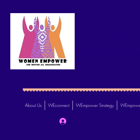
WOMEN EMPO
(WEmpower)
Removing Barriers to Empowe
About Us
WEconnect
WEmpower Strategy
WEmpower
Log In