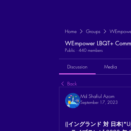
Home
Groups
WEmpower
WEmpower LBQT+ Commun
Public
·
440 members
Discussion
Media
Back
Md Shafiul Azom
September 17, 2023
((イングランド 対 日本)*