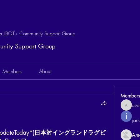
 LBQT+ Community Support Group
ity Support Group
Members
About
Members
aven
aventurin
jan
UpdateToday*)日本対イングランドラグビ
Ал