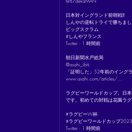
@87dekaMAN
日本対イングランド前哨戦‼️
しんやの逆転トライで勝ちまし
ビッグスクラム
#しんやフランス
Twitter · 1 時間前
朝日新聞水戸総局
@asahi_ibrk
「証明した」52年前のイング
www.asahi.com/articles/…
ラグビーワールドカップ。日本
です。初めての対戦は花園ラグ
#ラグビーW杯
#ラグビーワールドカップ202
Twitter · 1 時間前