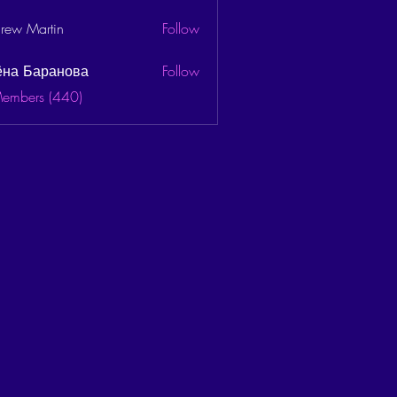
rew Martin
Follow
ёна Баранова
Follow
Members (440)