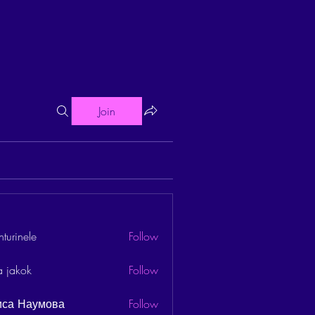
Join
turinele
Follow
ele
a jakok
Follow
иса Наумова
Follow