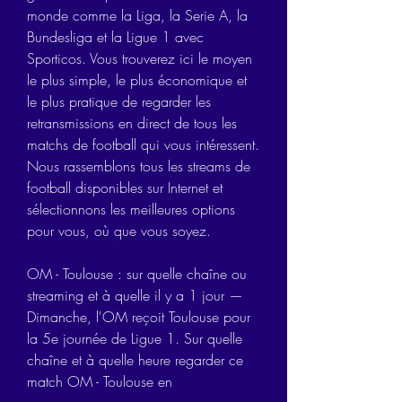
monde comme la Liga, la Serie A, la 
Bundesliga et la Ligue 1 avec 
Sporticos. Vous trouverez ici le moyen 
le plus simple, le plus économique et 
le plus pratique de regarder les 
retransmissions en direct de tous les 
matchs de football qui vous intéressent. 
Nous rassemblons tous les streams de 
football disponibles sur Internet et 
sélectionnons les meilleures options 
pour vous, où que vous soyez.
OM - Toulouse : sur quelle chaîne ou 
streaming et à quelle il y a 1 jour — 
Dimanche, l'OM reçoit Toulouse pour 
la 5e journée de Ligue 1. Sur quelle 
chaîne et à quelle heure regarder ce 
match OM - Toulouse en