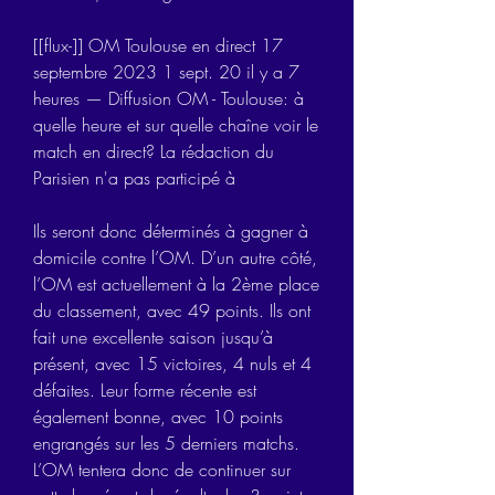
[[flux-]] OM Toulouse en direct 17 
septembre 2023 1 sept. 20 il y a 7 
heures — Diffusion OM - Toulouse: à 
quelle heure et sur quelle chaîne voir le 
match en direct? La rédaction du 
Parisien n'a pas participé à
Ils seront donc déterminés à gagner à 
domicile contre l’OM. D’un autre côté, 
l’OM est actuellement à la 2ème place 
du classement, avec 49 points. Ils ont 
fait une excellente saison jusqu’à 
présent, avec 15 victoires, 4 nuls et 4 
défaites. Leur forme récente est 
également bonne, avec 10 points 
engrangés sur les 5 derniers matchs. 
L’OM tentera donc de continuer sur 