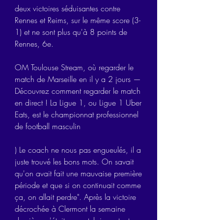
deux victoires séduisantes contre 
Rennes et Reims, sur le même score (3-
1) et ne sont plus qu'à 8 points de 
Rennes, 6e.
OM Toulouse Stream, où regarder le 
match de Marseille en il y a 2 jours — 
Découvrez comment regarder le match 
en direct ! La Ligue 1, ou Ligue 1 Uber 
Eats, est le championnat professionnel 
de football masculin
) Le coach ne nous pas engueulés, il a 
juste trouvé les bons mots. On savait 
qu'on avait fait une mauvaise première 
période et que si on continuait comme 
ça, on allait perdre". Après la victoire 
décrochée à Clermont la semaine 