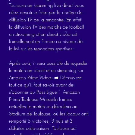
Toulouse en streaming live direct vous 
allez devoir le faire par la chaîne de 
diffusion TV de la rencontre. En effet, 
la diffusion TV des matchs de football 
en streaming et en direct vidéo est 
formellement en France au niveau de 
la loi sur les rencontres sportives.
Après cela, il sera possible de regarder 
le match en direct et en streaming sur 
Amazon Prime Video. ➡️ Découvrez 
tout ce qu’il faut savoir avant de 
s’abonner au Pass Ligue 1 Amazon 
Prime Toulouse Marseille formes 
actuelles Le match se déroulera au 
Stadium de Toulouse, où les locaux ont 
remporté 5 victoires, 3 nuls et 3 
défaites cette saison. Toulouse est 