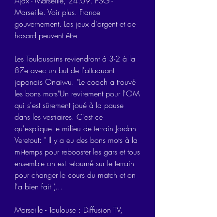
Ajax - Marseille, 24.09. PSG - 
Marseille. Voir plus. France 
gouvernement. Les jeux d'argent et de 
hasard peuvent être
Les Toulousains reviendront à 3-2 à la 
87e avec un but de l'attaquant 
japonais Onaiwu. "Le coach a trouvé 
les bons mots"Un revirement pour l'OM 
qui s'est sûrement joué à la pause 
dans les vestiaires. C'est ce 
qu'explique le milieu de terrain Jordan 
Veretout: " Il y a eu des bons mots à la 
mi-temps pour rebooster les gars et tous 
ensemble on est retourné sur le terrain 
pour changer le cours du match et on 
l'a bien fait (...
Marseille - Toulouse : Diffusion TV, 