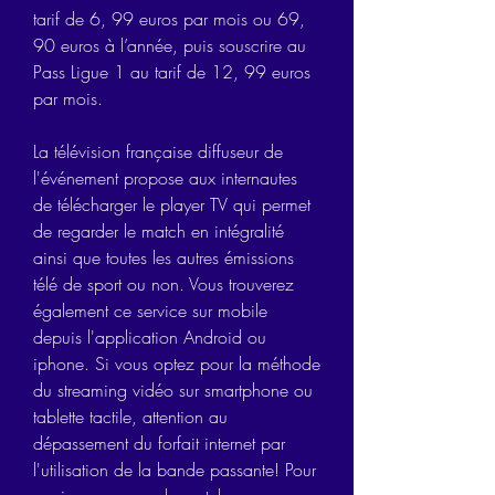
tarif de 6, 99 euros par mois ou 69, 
90 euros à l’année, puis souscrire au 
Pass Ligue 1 au tarif de 12, 99 euros 
par mois.
La télévision française diffuseur de 
l'événement propose aux internautes 
de télécharger le player TV qui permet 
de regarder le match en intégralité 
ainsi que toutes les autres émissions 
télé de sport ou non. Vous trouverez 
également ce service sur mobile 
depuis l'application Android ou 
iphone. Si vous optez pour la méthode 
du streaming vidéo sur smartphone ou 
tablette tactile, attention au 
dépassement du forfait internet par 
l'utilisation de la bande passante! Pour 