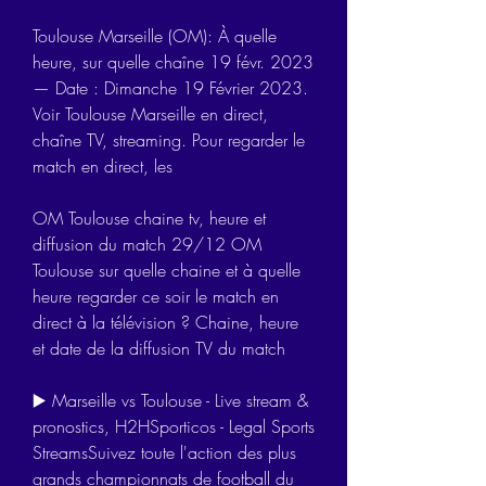
Toulouse Marseille (OM): À quelle 
heure, sur quelle chaîne 19 févr. 2023 
— Date : Dimanche 19 Février 2023. 
Voir Toulouse Marseille en direct, 
chaîne TV, streaming. Pour regarder le 
match en direct, les
OM Toulouse chaine tv, heure et 
diffusion du match 29/12 OM 
Toulouse sur quelle chaine et à quelle 
heure regarder ce soir le match en 
direct à la télévision ? Chaine, heure 
et date de la diffusion TV du match
▶️ Marseille vs Toulouse - Live stream & 
pronostics, H2HSporticos - Legal Sports 
StreamsSuivez toute l'action des plus 
grands championnats de football du 