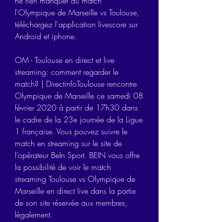
ne rien manquer du match 
l'Olympique de Marseille vs Toulouse, 
téléchargez l'application livescore sur 
Android et iphone.
OM - Toulouse en direct et live 
streaming: comment regarder le 
match? | DirectinfoToulouse rencontre 
Olympique de Marseille ce samedi 08 
février 2020 à partir de 17h30 dans 
le cadre de la 23e journée de la Ligue 
1 française. Vous pouvez suivre le 
match en streaming sur le site de 
l’opérateur BeIn Sport. BEIN vous offre 
la possibilité de voir le match 
streaming Toulouse vs Olympique de 
Marseille en direct live dans la partie 
de son site réservée aux membres, 
légalement.