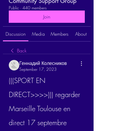
Community Support Group
Public
·
440 members
Join
Discussion
Media
Members
About
Back
Геннадий Колесников
September 17, 2023
(((SPORT EN 
DIRECT>>>>))) regarder 
Marseille Toulouse en 
direct 17 septembre 