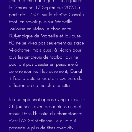
5ème journée de Ligue 1. Il se jouera 
le Dimanche 17 Septembre 2023 à 
partir de 17h05 sur la chaîne Canal + 
Foot. En savoir plus sur Marseille 
Toulouse en vidéo Le choc entre 
l’Olympique de Marseille et Toulouse 
FC ne se vivra pas seulement au stade 
Vélodrome, mais aussi à l’écran pour 
tous les amateurs de football qui ne 
pourront pas assister en personne à 
cette rencontre. Heureusement, Canal 
+ Foot a obtenu les droits exclusifs de 
diffusion de ce match prometteur.
Le championnat oppose vingt clubs sur 
38 journées avec des matchs aller et 
retour. Dans l'histoire du championnat, 
c'est l'AS Saint-Etienne, le club qui 
possède le plus de titres avec dix 