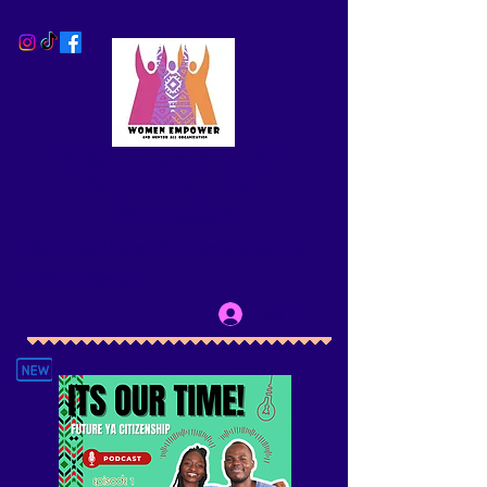
WOMEN EMPOWER AND
MENTOR ALL CBO
(WEmpower)
Removing Barriers to Empowerment for
LBQT+ Persons
Log In