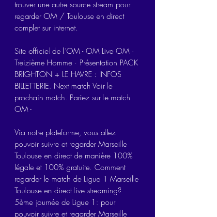
trouver une autre source stream pour 
regarder OM / Toulouse en direct 
complet sur internet.
Site officiel de l'OM - OM Live OM · 
Treizième Homme · Présentation PACK 
BRIGHTON + LE HAVRE : INFOS 
BILLETTERIE. Next match Voir le 
prochain match. Pariez sur le match 
OM -
Via notre plateforme, vous allez 
pouvoir suivre et regarder Marseille 
Toulouse en direct de manière 100% 
légale et 100% gratuite. Comment 
regarder le match de Ligue 1 Marseille 
Toulouse en direct live streaming? 
5ème journée de Ligue 1: pour 
pouvoir suivre et regarder Marseille 