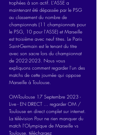
trophées à son actif. L'ASSE a 
maintenant été dépassée par le PSG 
au classement du nombre de 
championnats (11 championnats pour 
le PSG, 10 pour l'ASSE) et Marseille 
est troisième avec neuf titres. Le Paris 
Saint-Germain est le tenant du titre 
avec son sacre lors du championnat 
de 2022-2023. Nous vous 
expliquons comment regarder l'un des 
matchs de cette journée qui oppose 
Marseille à Toulouse.
OM-Toulouse 17 Septembre 2023 - 
Live - EN DIRECT ... regarder OM / 
Toulouse en direct complet sur internet. 
La télévision Pour ne rien manquer du 
match l'Olympique de Marseille vs 
Toulouse, téléchargez