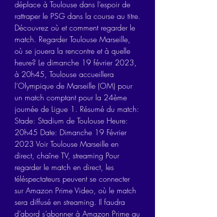
déplace à Toulouse dans l’espoir de 
rattraper le PSG dans la course au titre. 
Découvrez où et comment regarder le 
match. Regarder Toulouse Marseille, 
où se jouera la rencontre et à quelle 
heure? Le dimanche 19 février 2023, 
à 20h45, Toulouse accueillera 
l’Olympique de Marseille (OM) pour 
un match comptant pour la 24ème 
journée de Ligue 1. Résumé du match: 
Stade: Stadium de Toulouse Heure: 
20h45 Date: Dimanche 19 Février 
2023 Voir Toulouse Marseille en 
direct, chaîne TV, streaming Pour 
regarder le match en direct, les 
téléspectateurs peuvent se connecter 
sur Amazon Prime Video, où le match 
sera diffusé en streaming. Il faudra 
d’abord s’abonner à Amazon Prime au 