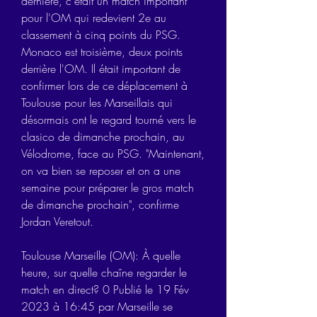
dernière, c'était un match important 
pour l'OM qui redevient 2e au 
classement à cinq points du PSG. 
Monaco est troisième, deux points 
derrière l'OM. Il était important de 
confirmer lors de ce déplacement à 
Toulouse pour les Marseillais qui 
désormais ont le regard tourné vers le 
clasico de dimanche prochain, au 
Vélodrome, face au PSG. "Maintenant, 
on va bien se reposer et on a une 
semaine pour préparer le gros match 
de dimanche prochain", confirme 
Jordan Veretout.
Toulouse Marseille (OM): À quelle 
heure, sur quelle chaîne regarder le 
match en direct? 0 Publié le 19 Fév 
2023 à 16:45 par Marseille se 