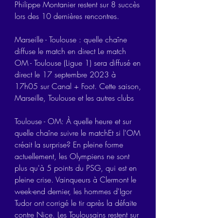
Philippe Montanier restent sur 8 succès 
lors des 10 dernières rencontres.
Marseille - Toulouse : quelle chaîne 
diffuse le match en direct Le match 
OM - Toulouse (Ligue 1) sera diffusé en 
direct le 17 septembre 2023 à 
17h05 sur Canal + Foot. Cette saison, 
Marseille, Toulouse et les autres clubs
Toulouse - OM: À quelle heure et sur 
quelle chaîne suivre le matchEt si l'OM 
créait la surprise? En pleine forme 
actuellement, les Olympiens ne sont 
plus qu'à 5 points du PSG, qui est en 
pleine crise. Vainqueurs à Clermont le 
week-end dernier, les hommes d'Igor 
Tudor ont corrigé le tir après la défaite 
contre Nice. Les Toulousains restent sur 