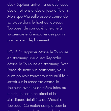
deux équipes arrivent à ce duel avec 
des ambitions et des enjeux différents. 
Alors que Marseille espère consolider 
sa place dans le haut du tableau, 
Toulouse, de son côté, cherche à 
surprendre et à emporter des points 
précieux en déplacement.
LIGUE 1: regarder Marseille Toulouse 
en streaming live direct Regarder 
Marseille Toulouse en streaming Avec 
l’aide de notre site partenaire, vous 
allez pouvoir trouver tout ce qu’il faut 
savoir sur la rencontre Marseille 
Toulouse avec les dernières infos du 
match, le score en direct et les 
statistiques détaillées de Marseille 
Toulouse. Ce match compte pour la 