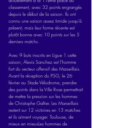
actuellement à la 11ème place du 
classement, avec 32 points engrangés 
depuis le début de la saison. Ils ont 
connu une saison assez timide jusqu’à 
présent, mais leur forme récente est 
plutôt bonne avec 10 points sur les 5 
derniers matchs.
Avec 9 buts inscrits en Ligue 1 cette 
saison, Alexis Sanchez est l'homme 
fort du secteur offensif des Marseillais. 
Avant la réception du PSG, le 26 
février au Stade Vélodrome, prendre 
des points dans la Ville Rose permettrait 
de mettre la pression sur les hommes 
de Christophe Galtier. Les Marseillais 
restent sur 12 victoires en 13 matches 
et ils aiment voyager. Toulouse, de 
mieux en mieuxLes hommes de 