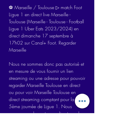
⚽ Marseille / Toulouse ▷ match Foot 
Ligue 1 en direct live Marseille - 
Toulouse (Marseille - Toulouse - Football 
Ligue 1 Uber Eats 2023/2024) en 
direct dimanche 17 septembre à 
17h02 sur Canal+ Foot. Regarder 
Marseille
Nous ne sommes donc pas autorisé et 
en mesure de vous fournir un lien 
streaming ou une adresse pour pouvoir 
regarder Marseille Toulouse en direct 
ou pour voir Marseille Toulouse en 
direct streaming comptant pour la 
5ème journée de Ligue 1. Nous 
pouvons seulement vous direct que le 
match Marseille Toulouse sera diffusé 
sur la chaîne Canal + Foot.