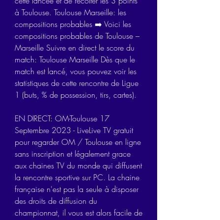
cette lancée et de récolter les 3 points 
à Toulouse. Toulouse Marseille: les 
compositions probables ➡️ Voici les 
compositions probables de Toulouse – 
Marseille Suivre en direct le score du 
match: Toulouse Marseille Dès que le 
match est lancé, vous pouvez voir les 
statistiques de cette rencontre de Ligue 
1 (buts, % de possession, tirs, cartes).
EN DIRECT: OM-Toulouse 17 
Septembre 2023 - LiveLive TV gratuit 
pour regarder OM / Toulouse en ligne 
sans inscription et légalement grace 
aux chaines TV du monde qui diffusent 
la rencontre sportive sur PC. La chaine 
française n'est pas la seule à disposer 
des droits de diffusion du 
championnat, il vous est alors facile de 