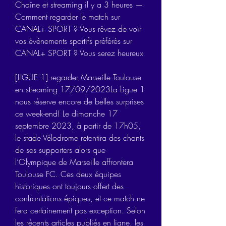
Chaîne et streaming il y a 3 heures — 
Comment regarder le match sur 
CANAL+ SPORT ? Vous rêvez de voir 
vos événements sportifs préférés sur 
CANAL+ SPORT ? Vous serez heureux
[LIGUE 1] regarder Marseille Toulouse 
en streaming 17/09/2023La Ligue 1 
nous réserve encore de belles surprises 
ce week-end! Le dimanche 17 
septembre 2023, à partir de 17h05, 
le stade Vélodrome retentira des chants 
de ses supporters alors que 
l’Olympique de Marseille affrontera 
Toulouse FC. Ces deux équipes 
historiques ont toujours offert des 
confrontations épiques, et ce match ne 
fera certainement pas exception. Selon 
les récents articles publiés en ligne, les 